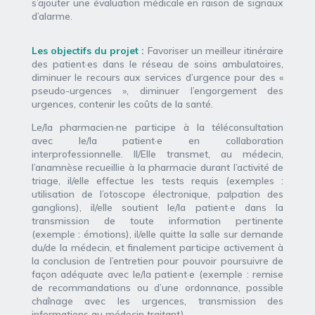
s’ajouter une évaluation médicale en raison de signaux
d’alarme.
Les objectifs du projet :
Favoriser un meilleur itinéraire
des patient·es dans le réseau de soins ambulatoires,
diminuer le recours aux services d’urgence pour des «
pseudo-urgences », diminuer l’engorgement des
urgences, contenir les coûts de la santé.
Le/la pharmacien·ne participe à la téléconsultation
avec le/la patient·e en collaboration
interprofessionnelle. Il/Elle transmet, au médecin,
l’anamnèse recueillie à la pharmacie durant l’activité de
triage, il/elle effectue les tests requis (exemples :
utilisation de l’otoscope électronique, palpation des
ganglions), il/elle soutient le/la patient·e dans la
transmission de toute information pertinente
(exemple : émotions), il/elle quitte la salle sur demande
du/de la médecin, et finalement participe activement à
la conclusion de l’entretien pour pouvoir poursuivre de
façon adéquate avec le/la patient·e (exemple : remise
de recommandations ou d’une
ordonnance, possible
chaînage avec les urgences, transmission des
informations au médecin traitant).