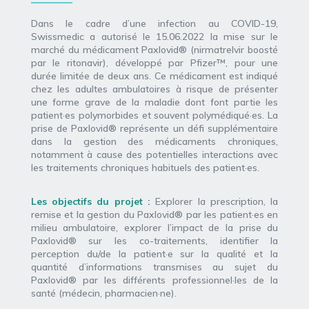
Dans le cadre d’une infection au COVID-19,
Swissmedic a autorisé le 15.06.2022 la mise sur le
marché du médicament Paxlovid® (nirmatrelvir boosté
par le ritonavir), développé par Pfizer™, pour une
durée limitée de deux ans. Ce médicament est indiqué
chez les adultes ambulatoires à risque de présenter
une forme grave de la maladie dont font partie les
patient·es polymorbides et souvent polymédiqué·es. La
prise de Paxlovid® représente un défi supplémentaire
dans la gestion des médicaments chroniques,
notamment à cause des potentielles interactions avec
les traitements chroniques habituels des patient·es.
Les objectifs du projet :
Explorer la prescription, la
remise et la gestion du Paxlovid® par les patient·es en
milieu ambulatoire, explorer l’impact de la prise du
Paxlovid® sur les co-traitements, identifier la
perception du/de la patient·e sur la qualité et la
quantité d’informations transmises au sujet du
Paxlovid® par les différents professionnel·les de la
santé (médecin, pharmacien·ne).