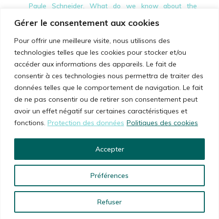
Paule Schneider. What do we know about the
patient journey through the healthcare system after
Gérer le consentement aux cookies
hospital
Pour offrir une meilleure visite, nous utilisons des
discharge?
technologies telles que les cookies pour stocker et/ou
accéder aux informations des appareils. Le fait de
consentir à ces technologies nous permettra de traiter des
données telles que le comportement de navigation. Le fait
de ne pas consentir ou de retirer son consentement peut
avoir un effet négatif sur certaines caractéristiques et
© 2026 Pharma24
fonctions.
Protection des données
Politiques des cookies
Protection des données
Accepter
Politique des cookies
Préférences
Refuser